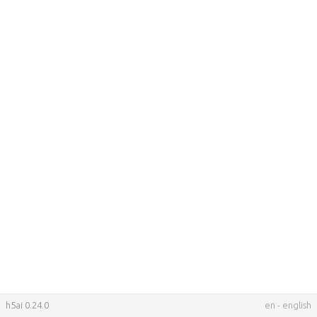
h5ai 0.24.0
en
-
english